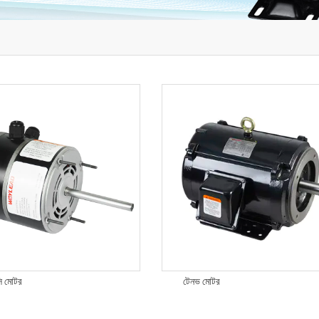
সি মোটর
টেনভ মোটর