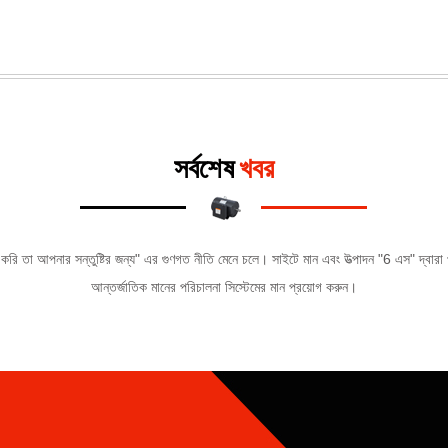
সর্বশেষ
খবর
িছু করি তা আপনার সন্তুষ্টির জন্য" এর গুণগত নীতি মেনে চলে। সাইটে মান এবং উত্পাদন "6 এস" 
আন্তর্জাতিক মানের পরিচালনা সিস্টেমের মান প্রয়োগ করুন।