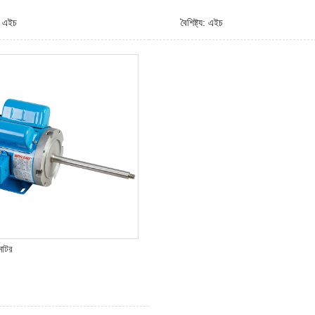
য: এইচ
বৈশিষ্ট্য: এইচ
মোটর