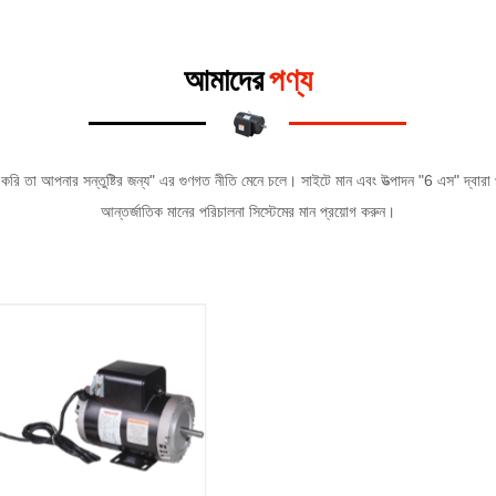
আমাদের
পণ্য
িছু করি তা আপনার সন্তুষ্টির জন্য" এর গুণগত নীতি মেনে চলে। সাইটে মান এবং উত্পাদন "6 এস" 
আন্তর্জাতিক মানের পরিচালনা সিস্টেমের মান প্রয়োগ করুন।