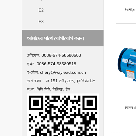
বৈশিষ্ট্
IE2
IE3
আমাদের সাথে যোগাযোগ করুন
টেলিফোন:
0086-574-58580503
ফ্যাক্স:
0086-574-58580518
ই-মেইল:
chery@waylead.com.cn
যোগ করুন ：
নং 151 তাইয়ু রোড, কুয়াঙ্গিয়ান শিল্প
অঞ্চল, সিক্সি সিটি, ঝিজিয়াং, চীন .
বিশেষ 