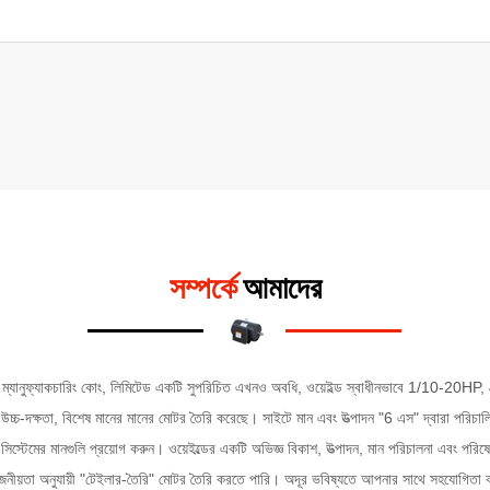
সম্পর্কে
আমাদের
র ম্যানুফ্যাকচারিং কোং, লিমিটেড
একটি সুপরিচিত এখনও অবধি, ওয়েইল্ড স্বাধীনভাবে 1/10-20HP,
চ্চ-দক্ষতা, বিশেষ মানের মানের মোটর তৈরি করেছে। সাইটে মান এবং উত্পাদন "6 এস" দ্বারা পর
সিস্টেমের মানগুলি প্রয়োগ করুন। ওয়েইল্ডের একটি অভিজ্ঞ বিকাশ, উত্পাদন, মান পরিচালনা এবং পরি
োজনীয়তা অনুযায়ী "টেইলার-তৈরি" মোটর তৈরি করতে পারি। অদূর ভবিষ্যতে আপনার সাথে সহযোগিতা কর