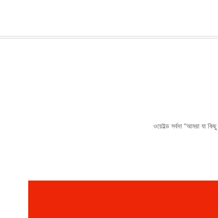
ওয়েইল্ড সর্বদা "আমরা যা ক