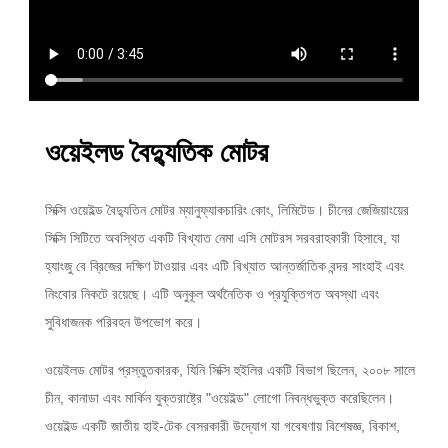
ওয়েইলড বৈদ্যুতিক মোটর
সিক্সি ওয়েইল্ড বৈদ্যুতিন মোটর ম্যানুফ্যাকচারিং কোং, লিমিটেড। চীনের জেজিয়াংয়ের
সিক্সি সিটিতে অবস্থিত একটি বিখ্যাত নেমা এসি মোটরস সরবরাহকারী হিসাবে, যা
হ্যাংজু বে ব্রিজের দক্ষিণ টাওয়ার এবং এটি বিখ্যাত আন্তর্জাতিক বন্দর সাংহাই এবং
নিংবোর নিকটে রয়েছে। এটি অনুকূল অর্থনৈতিক ও প্রযুক্তিগত অবস্থা এবং
সুবিধাজনক পরিবহন উপভোগ করে।
ওয়েইলড মোটর প্রস্তুতকারক, যিনি সিক্সি হুইলির একটি বিভাগ ছিলেন, ২০০৮ সালে
চীন, কানাডা এবং মার্কিন যুক্তরাষ্ট্রে "ওয়েইল্ড" লোগো নিবন্ধভুক্ত করেছিলেন।
ওয়েইল্ড একটি জাতীয় হাই-টেক বেসরকারী উদ্যোগ যা গবেষণায় বিশেষজ্ঞ, বিকাশ,