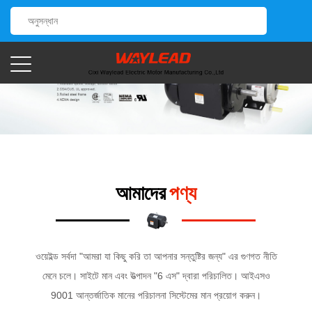
আমাদের
পণ্য
ওয়েইল্ড সর্বদা "আমরা যা কিছু করি তা আপনার সন্তুষ্টির জন্য" এর গুণগত নীতি
মেনে চলে। সাইটে মান এবং উত্পাদন "6 এস" দ্বারা পরিচালিত। আইএসও
9001 আন্তর্জাতিক মানের পরিচালনা সিস্টেমের মান প্রয়োগ করুন।