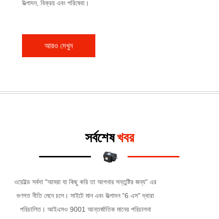
উত্পাদন, বিক্রয় এবং পরিষেবা।
আরও দেখুন
সর্বশেষ
খবর
ওয়েইল্ড সর্বদা "আমরা যা কিছু করি তা আপনার সন্তুষ্টির জন্য" এর
গুণগত নীতি মেনে চলে। সাইটে মান এবং উত্পাদন "6 এস" দ্বারা
পরিচালিত। আইএসও 9001 আন্তর্জাতিক মানের পরিচালনা