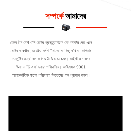
সম্পর্কে
আমাদের
যেমন
চীন নেমা এসি মোটর প্রস্তুতকারক এবং কাস্টম নেমা এসি
মোটর কারখানা
, ওয়েইল্ড সর্বদা "আমরা যা কিছু করি তা আপনার
সন্তুষ্টির জন্য" এর গুণগত নীতি মেনে চলে। সাইটে মান এবং
উত্পাদন "6 এস" দ্বারা পরিচালিত। আইএসও 9001
আন্তর্জাতিক মানের পরিচালনা সিস্টেমের মান প্রয়োগ করুন।