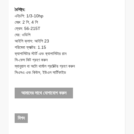
বৈশিষ্ট্য:
এইচপি: 1/3-10hp
মেরু: 2 পি, 4 পি
ফ্রেম: 56-215T
ঘের: ওডিপি
আইপি ক্লাস: আইপি 23
পরিষেবা ফ্যাক্টর: 1.15
ক্যাপাসিটার স্টার্ট এবং ক্যাপাসিটার রান
সি-ফেস কিট গ্রহণ করুন
ম্যানুয়াল বা অটো থার্মাল প্রটেক্টর গ্রহণ করুন
সিএসএ এবং কিউস, ইউএল সার্টিফাইড
আমাদের সাথে যোগাযোগ করুন
বিশদ