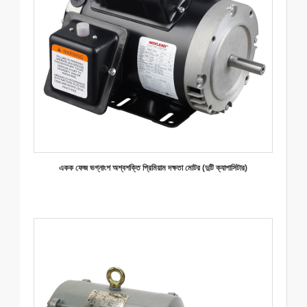
একক ফেজ ভগ্নাংশ অশ্বশক্তি প্রিমিয়াম দক্ষতা মোটর (দুটি ক্যাপাসিটার)