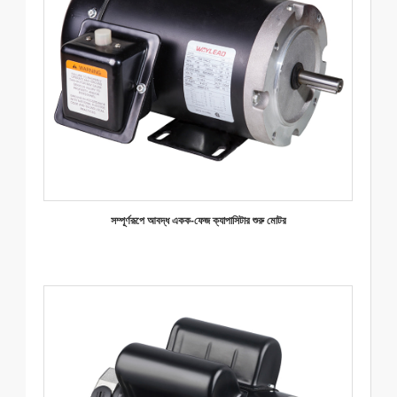
সম্পূর্ণরূপে আবদ্ধ একক-ফেজ ক্যাপাসিটার শুরু মোটর