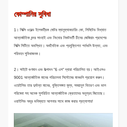
কোম্পানির সুবিধা
1। সিক্সি ওয়েল্ড ইলেকট্রিক মোটর ম্যানুফ্যাকচারিং কো, লিমিটেড বিখ্যাত
আন্তর্জাতিক বন্দর সাংহাই এবং নিংবোর নিকটবর্তী চীনের জেজিয়াং প্রদেশের
সিক্সি সিটিতে অবস্থিত। অর্থনৈতিক এবং প্রযুক্তিগত শর্তগুলি উন্নত, এবং
পরিবহন সুবিধাজনক।
2। সাইটে গুণমান এবং উত্পাদন "6 এস" দ্বারা পরিচালিত হয়। আইএসও
9001 আন্তর্জাতিক মানের পরিচালনা সিস্টেমের মানগুলি প্রয়োগ করুন।
ওয়েইলিড তার দুর্দান্ত মানের, যুক্তিসঙ্গত মূল্য, সময়ানুগ বিতরণ এবং ভাল
পরিষেবা সহ অনেক সুপরিচিত আন্তর্জাতিক ক্রেতাদের অনুগ্রহ জিতেছে।
ওয়াইলিড অদূর ভবিষ্যতে আপনার সাথে কাজ করার প্রত্যাশায়!