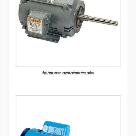
থ্রি-ফেজ জেএম ক্লোজ-কাপলড পাম্প মোটর