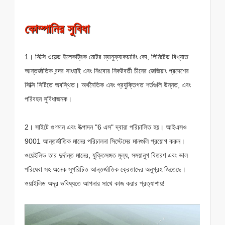
কোম্পানির সুবিধা
1। সিক্সি ওয়েল্ড ইলেকট্রিক মোটর ম্যানুফ্যাকচারিং কো, লিমিটেড বিখ্যাত
আন্তর্জাতিক বন্দর সাংহাই এবং নিংবোর নিকটবর্তী চীনের জেজিয়াং প্রদেশের
সিক্সি সিটিতে অবস্থিত। অর্থনৈতিক এবং প্রযুক্তিগত শর্তগুলি উন্নত, এবং
পরিবহন সুবিধাজনক।
2। সাইটে গুণমান এবং উত্পাদন "6 এস" দ্বারা পরিচালিত হয়। আইএসও
9001 আন্তর্জাতিক মানের পরিচালনা সিস্টেমের মানগুলি প্রয়োগ করুন।
ওয়েইলিড তার দুর্দান্ত মানের, যুক্তিসঙ্গত মূল্য, সময়ানুগ বিতরণ এবং ভাল
পরিষেবা সহ অনেক সুপরিচিত আন্তর্জাতিক ক্রেতাদের অনুগ্রহ জিতেছে।
ওয়াইলিড অদূর ভবিষ্যতে আপনার সাথে কাজ করার প্রত্যাশায়!