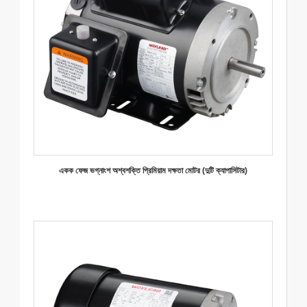
একক ফেজ ভগ্নাংশ অশ্বশক্তি প্রিমিয়াম দক্ষতা মোটর (দুটি ক্যাপাসিটার)