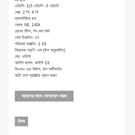
এইচপি: 1/3 এইচপি -3 এইচপি
মেরু: 2 পি, 4 পি
ক্যাপাসিটার রান
ফ্রেম: 56, 140t
রোলড স্টিল, সি-ফেস কিট
নেমা ডিজাইন: এন
পরিষেবা ফ্যাক্টর: 1.15
নিরোধক শ্রেণি: এফ (উল অনুমোদিত)
ঘের: ওডিপি
আইপি ক্লাস: আইপি 23
সিএসএ এবং কিউস, উল সার্টিফাইড
অটো তাপ প্রটেক্টর গ্রহণ করুন
আমাদের সাথে যোগাযোগ করুন
বিশদ