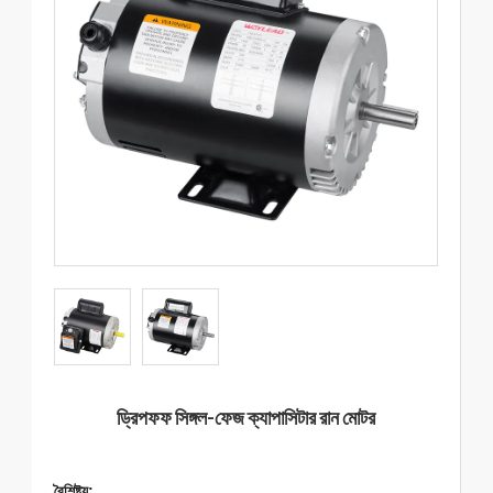
ড্রিপফফ সিঙ্গল-ফেজ ক্যাপাসিটার রান মোটর
বৈশিষ্ট্য: