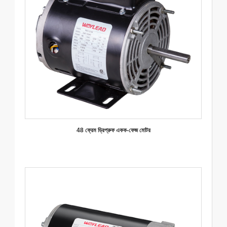
48 ফ্রেম ড্রিপ্রুফ একক-ফেজ মোটর