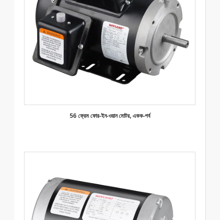
56 ফ্রেম ফোর-ইন-ওয়ান মোটর, একক-পর্ব