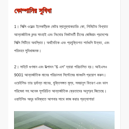
কোম্পানির সুবিধা
1। সিক্সি ওয়েল্ড ইলেকট্রিক মোটর ম্যানুফ্যাকচারিং কো, লিমিটেড বিখ্যাত
আন্তর্জাতিক বন্দর সাংহাই এবং নিংবোর নিকটবর্তী চীনের জেজিয়াং প্রদেশের
সিক্সি সিটিতে অবস্থিত। অর্থনৈতিক এবং প্রযুক্তিগত শর্তগুলি উন্নত, এবং
পরিবহন সুবিধাজনক।
2। সাইটে গুণমান এবং উত্পাদন "6 এস" দ্বারা পরিচালিত হয়। আইএসও
9001 আন্তর্জাতিক মানের পরিচালনা সিস্টেমের মানগুলি প্রয়োগ করুন।
ওয়েইলিড তার দুর্দান্ত মানের, যুক্তিসঙ্গত মূল্য, সময়ানুগ বিতরণ এবং ভাল
পরিষেবা সহ অনেক সুপরিচিত আন্তর্জাতিক ক্রেতাদের অনুগ্রহ জিতেছে।
ওয়াইলিড অদূর ভবিষ্যতে আপনার সাথে কাজ করার প্রত্যাশায়!