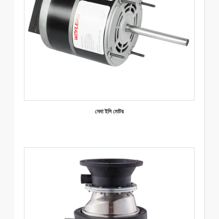
নেমা ইসি মোটর