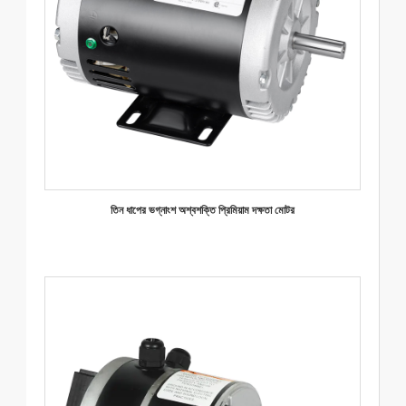
তিন ধাপের ভগ্নাংশ অশ্বশক্তি প্রিমিয়াম দক্ষতা মোটর