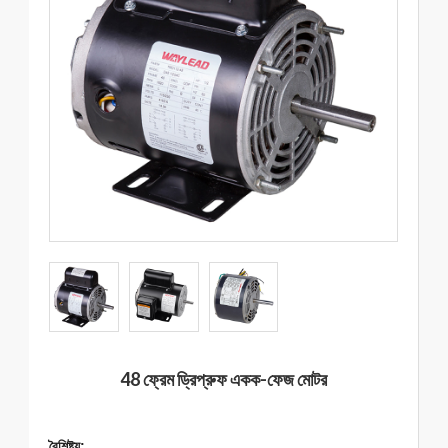
48 ফ্রেম ড্রিপ্রুফ একক-ফেজ মোটর
বৈশিষ্ট্য: