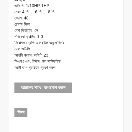
এইচপি: 1/10HP-1HP
মেরু: 4 পি ， 6 পি ， 8 পি
ফ্রেম: 48
রোলড স্টিল
নেমা ডিজাইন: এন
পরিষেবা ফ্যাক্টর: 1.0
নিরোধক শ্রেণি: এফ (উল অনুমোদিত)
ঘের: ওডিপি
আইপি ক্লাস: আইপি 23
সিএসএ এবং কিউস, উল সার্টিফাইড
অটো তাপ প্রটেক্টর গ্রহণ করুন
আমাদের সাথে যোগাযোগ করুন
বিশদ